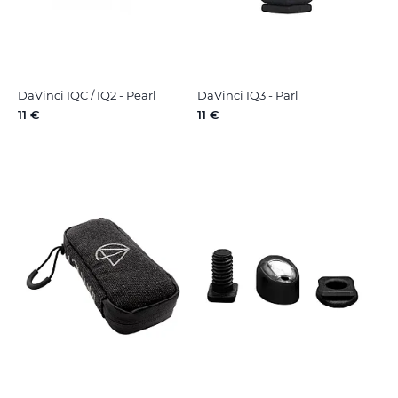
DaVinci IQC / IQ2 - Pearl
DaVinci IQ3 - Pärl
11 €
11 €