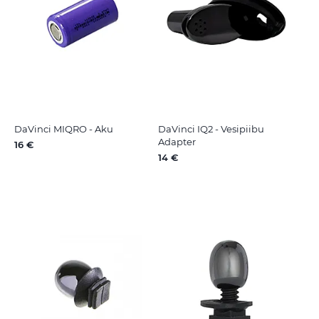
DaVinci MIQRO - Aku
DaVinci IQ2 - Vesipiibu
Adapter
16 €
14 €