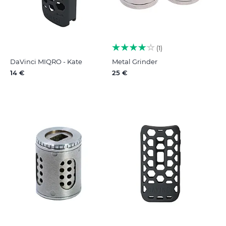
1
DaVinci MIQRO - Kate
Metal Grinder
14 €
25 €