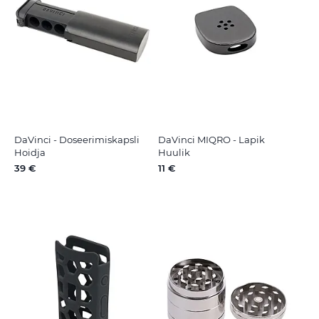
DaVinci - Doseerimiskapsli
DaVinci MIQRO - Lapik
Hoidja
Huulik
39 €
11 €