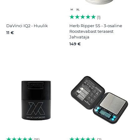
1
DaVinci IQ2 - Huulik
Herb Ripper SS - 3-osaline
Roostevabast terasest
11 €
Jahvataja
149 €
15
2