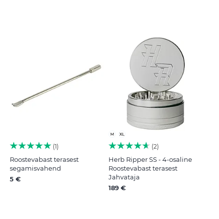
1
2
Roostevabast terasest
Herb Ripper SS - 4-osaline
segamisvahend
Roostevabast terasest
Jahvataja
5 €
189 €