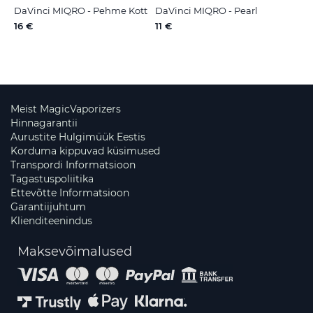
DaVinci MIQRO - Pehme Kott
DaVinci MIQRO - Pearl
16 €
11 €
Meist MagicVaporizers
Hinnagarantii
Aurustite Hulgimüük Eestis
Korduma kippuvad küsimused
Transpordi Informatsioon
Tagastuspoliitika
Ettevõtte Informatsioon
Garantiijuhtum
Klienditeenindus
Maksevõimalused