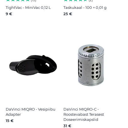
TightVac - MiniVac 0,12 L
Taskukaal - 100 × 0,01 g
9 €
25 €
DaVinci MIQRO - Vesipiibu
DaVinci MIQRO-C -
Adapter
Roostevabast Terasest
Doseerimiskapslid
15 €
31 €