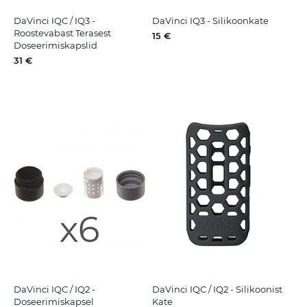
DaVinci IQC / IQ3 -
DaVinci IQ3 - Silikoonkate
Roostevabast Terasest
15 €
Doseerimiskapslid
31 €
DaVinci IQC / IQ2 -
DaVinci IQC / IQ2 - Silikoonist
Doseerimiskapsel
Kate