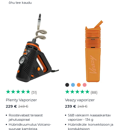
õhu tee kaudu
51
88
Plenty Vaporizer
Veazy vaporizer
229 €
239 €
249 €
249 €
Roostevabast terasest
S&B väikseim kaasaskantav
jahutusspiraal
vaporizer - 134 g
Hübriidkuumutus Volcano-
Hübriidküte: konvektsioon ja
suuruse kambriga
konduktsioon