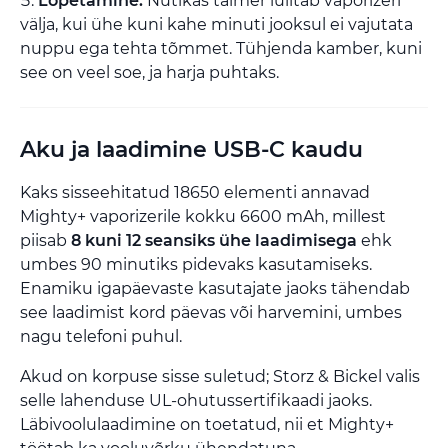
Lõpetamine:
Nutikas taimer lülitab vaporizeri
välja, kui ühe kuni kahe minuti jooksul ei vajutata
nuppu ega tehta tõmmet. Tühjenda kamber, kuni
see on veel soe, ja harja puhtaks.
Aku ja laadimine USB-C kaudu
Kaks sisseehitatud 18650 elementi annavad
Mighty+ vaporizerile kokku 6600 mAh, millest
piisab
8 kuni 12 seansiks ühe laadimisega
ehk
umbes 90 minutiks pidevaks kasutamiseks.
Enamiku igapäevaste kasutajate jaoks tähendab
see laadimist kord päevas või harvemini, umbes
nagu telefoni puhul.
Akud on korpuse sisse suletud; Storz & Bickel valis
selle lahenduse UL-ohutussertifikaadi jaoks.
Läbivoolulaadimine on toetatud, nii et Mighty+