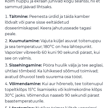
Kolm nuppu ja ekraan juhivad kogu seanssi, nii et
sammud jäävad lihtsaks.
Täitmine:
Peenesta ürdid ja täida kamber
lõdvalt või pane sisse eeltäidetud
doseerimiskapsel. Keera jahutusseade tagasi
peale.
Kuumutamine:
Vajuta küljel asuvat toitenuppu
ja sea temperatuur; 180°C on hea lähtepunkt.
Vaporizer vibreerib 60 kuni 90 sekundi pärast, kui
see on valmis.
Sissehingamine:
Pööra huulik välja ja tee aeglasi,
ühtlasi tõmbeid. Ka lühikesed sõõmud toimivad;
avatud õhuvool teeb suurema osa tööst.
Võimendamine:
Kui aur hõreneb, tee toitenupul
topeltklõps 15°C lisamiseks või kolmekordne klõps
30°C jaoks. Võimendus naaseb 90 sekundi pärast
baastemperatuurile.