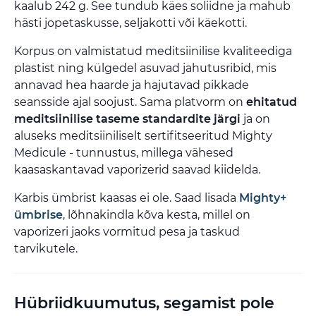
kaalub 242 g. See tundub käes soliidne ja mahub
hästi jopetaskusse, seljakotti või käekotti.
Korpus on valmistatud meditsiinilise kvaliteediga
plastist ning külgedel asuvad jahutusribid, mis
annavad hea haarde ja hajutavad pikkade
seansside ajal soojust. Sama platvorm on
ehitatud
meditsiinilise taseme standardite järgi
ja on
aluseks meditsiiniliselt sertifitseeritud Mighty
Medicule - tunnustus, millega vähesed
kaasaskantavad vaporizerid saavad kiidelda.
Karbis ümbrist kaasas ei ole. Saad lisada
Mighty+
ümbrise
, lõhnakindla kõva kesta, millel on
vaporizeri jaoks vormitud pesa ja taskud
tarvikutele.
Hübriidkuumutus, segamist pole