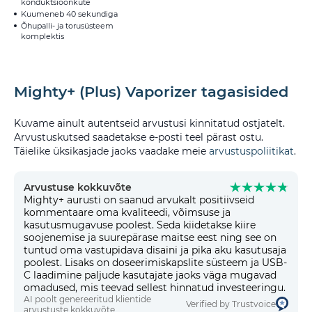
konduktsioonküte
Kuumeneb 40 sekundiga
Õhupalli- ja torusüsteem
komplektis
Mighty+ (Plus) Vaporizer tagasisided
Kuvame ainult autentseid arvustusi kinnitatud ostjatelt.
Arvustuskutsed saadetakse e-posti teel pärast ostu.
Täielike üksikasjade jaoks vaadake meie
arvustuspoliitikat
.
Arvustuse kokkuvõte
Mighty+ aurusti on saanud arvukalt positiivseid
kommentaare oma kvaliteedi, võimsuse ja
kasutusmugavuse poolest. Seda kiidetakse kiire
soojenemise ja suurepärase maitse eest ning see on
tuntud oma vastupidava disaini ja pika aku kasutusaja
poolest. Lisaks on doseerimiskapslite süsteem ja USB-
C laadimine paljude kasutajate jaoks väga mugavad
omadused, mis teevad sellest hinnatud investeeringu.
AI poolt genereeritud klientide
Verified by Trustvoice
arvustuste kokkuvõte