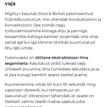
vaja
Mighty+ kasutab Storz & Bickeli patenteeritud
hübriidkuumutust, mis ühendab konduktsiooni ja
konvektsiooni. See toimib nagu
toiduvalmistamine korraga ahju ja panniga:
keraamilise kattega kamber soojendab ürte otse,
samal ajal kui iga tõmme tõmbab kuumutatud
õhu läbi ürtide.
Tulemuseks on
ühtlane ekstraktsioon ilma
segamiseta
. Kasutatud ürdid tulevad välja
ühtlaselt pruunina, ilma tumedate laikudeta, ja sa
ei pea kunagi kambrit seansi keskel avama.
Kuumenemine võtab 60 kuni 90 sekundit ning
vaporizer vibreerib, kui temperatuur on
saavutatud. Vibratsioon tähendab, et seade on
tõeliselt valmis; täielik maitse saabub juba