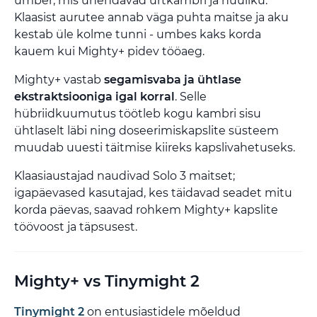
ümber, mis ühendavad ürtkambri ja huuliku.
Klaasist aurutee annab väga puhta maitse ja aku
kestab üle kolme tunni - umbes kaks korda
kauem kui Mighty+ pidev tööaeg.
Mighty+ vastab
segamisvaba ja ühtlase
ekstraktsiooniga igal korral
. Selle
hübriidkuumutus töötleb kogu kambri sisu
ühtlaselt läbi ning doseerimiskapslite süsteem
muudab uuesti täitmise kiireks kapslivahetuseks.
Klaasiaustajad naudivad Solo 3 maitset;
igapäevased kasutajad, kes täidavad seadet mitu
korda päevas, saavad rohkem Mighty+ kapslite
töövoost ja täpsusest.
Mighty+ vs Tinymight 2
Tinymight 2
on entusiastidele mõeldud