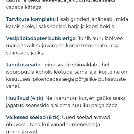
täitmine oleks lekkevaba ja kuumutada saaks
vabade kätega.
Tarvikute komplekt
: Lisab grinderi ja täiteabi, mida
karbis ei ole, lisaks sõelad, harja ja kapslihoidja.
Vesipiibiadapter bubbleriga
: Juhib auru läbi vee
märgatavalt sujuvamate kõrge temperatuuriga
seansside jaoks.
Jahutusseade
: Teine seade võimaldab ühel
isopropüülalkoholis leotuda, samal ajal kui teine on
kasutuses, pikendades aega põhjalike puhastuste
vahel.
Huulikud (4 tk)
: Neli varuhuulikut, et igaüks saaks
jagatud seansside ajal oma huuliku paigaldada.
Väikesed sõelad (6 tk)
: Uued sõelad avavad
õhuvoolu taas, kui vanad tumenevad ja
ummistuvad.