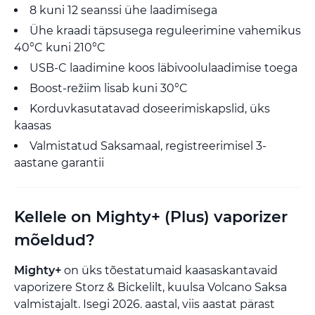
8 kuni 12 seanssi ühe laadimisega
Ühe kraadi täpsusega reguleerimine vahemikus
40°C kuni 210°C
USB-C laadimine koos läbivoolulaadimise toega
Boost-režiim lisab kuni 30°C
Korduvkasutatavad doseerimiskapslid, üks
kaasas
Valmistatud Saksamaal, registreerimisel 3-
aastane garantii
Kellele on Mighty+ (Plus) vaporizer
mõeldud?
Mighty+
on üks tõestatumaid kaasaskantavaid
vaporizere Storz & Bickelilt, kuulsa Volcano Saksa
valmistajalt. Isegi 2026. aastal, viis aastat pärast