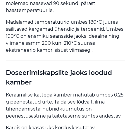
mõlemad naasevad 90 sekundi pärast
baastemperatuurile.
Madalamad temperatuurid umbes 180°C juures
säilitavad kergemad ühendid ja terpeenid. Umbes
190°C on enamiku seansside jaoks ideaalne ning
viimane samm 200 kuni 210°C suunas
ekstraheerib kambri sisust viimasegi.
Doseerimiskapslite jaoks loodud
kamber
Keraamilise kattega kamber mahutab umbes 0,25
g peenestatud ürte. Täida see lõdvalt, ilma
tihendamiseta; hübriidkuumutus on
peenestusastme ja täitetaseme suhtes andestav.
Karbis on kaasas üks korduvkasutatav