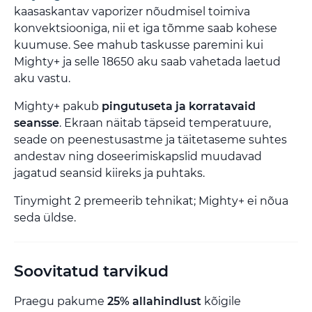
kaasaskantav vaporizer nõudmisel toimiva
konvektsiooniga, nii et iga tõmme saab kohese
kuumuse. See mahub taskusse paremini kui
Mighty+ ja selle 18650 aku saab vahetada laetud
aku vastu.
Mighty+ pakub
pingutuseta ja korratavaid
seansse
. Ekraan näitab täpseid temperatuure,
seade on peenestusastme ja täitetaseme suhtes
andestav ning doseerimiskapslid muudavad
jagatud seansid kiireks ja puhtaks.
Tinymight 2 premeerib tehnikat; Mighty+ ei nõua
seda üldse.
Soovitatud tarvikud
Praegu pakume
25% allahindlust
kõigile