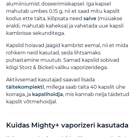
alumiiniumist doseerimiskapsel. Iga kapsel
mahutab umbes 0,15 g, nii et saad mitu kapslit
kodus ette täita, klõpsata need
salve
(müüakse
eraldi, mahutab kaheksa) ja vahetada uue kapsli
kambrisse sekunditega.
Kapslid hoiavad jäägid kambrist eemal, nii et mida
rohkem neid kasutad, seda lihtsamaks
puhastamine muutub. Samad kapslid sobivad
kõigi Storz & Bickeli valiku vaporizeridega.
Aktiivsemad kasutajad saavad lisada
täitekomplekti
, millega saab täita 40 kapslit ühe
korraga, ja
kapslihoidja
, mis kannab nelja täidetud
kapslit võtmehoidjal.
Kuidas Mighty+ vaporizeri kasutada