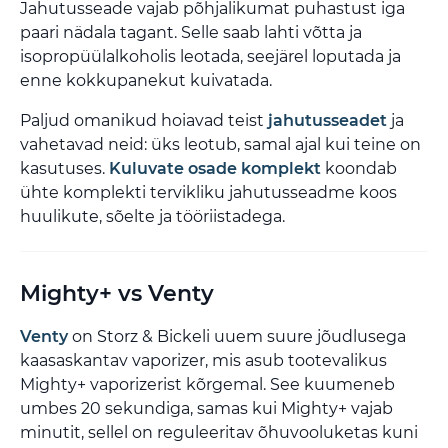
Jahutusseade vajab põhjalikumat puhastust iga
paari nädala tagant. Selle saab lahti võtta ja
isopropüülalkoholis leotada, seejärel loputada ja
enne kokkupanekut kuivatada.
Paljud omanikud hoiavad teist
jahutusseadet
ja
vahetavad neid: üks leotub, samal ajal kui teine on
kasutuses.
Kuluvate osade komplekt
koondab
ühte komplekti tervikliku jahutusseadme koos
huulikute, sõelte ja tööriistadega.
Mighty+ vs Venty
Venty
on Storz & Bickeli uuem suure jõudlusega
kaasaskantav vaporizer, mis asub tootevalikus
Mighty+ vaporizerist kõrgemal. See kuumeneb
umbes 20 sekundiga, samas kui Mighty+ vajab
minutit, sellel on reguleeritav õhuvooluketas kuni