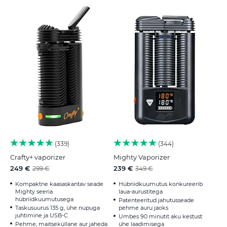
339
344
Crafty+ vaporizer
Mighty Vaporizer
249 €
239 €
299 €
349 €
Kompaktne kaasaskantav seade
Hübriidkuumutus konkureerib
Mighty seeria
laua-aurustitega
hübriidkuumutusega
Patenteeritud jahutusseade
Taskusuurus 135 g, ühe nupuga
pehme auru jaoks
juhtimine ja USB-C
Umbes 90 minutit aku kestust
Pehme, maitseküllane aur jaheda
ühe laadimisega