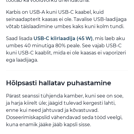
töötab ka vooluvõrku ühendatuna.
Karbis on USB-A kuni USB-C kaabel, kuid
seinaadapterit kaasas ei ole. Tavalise USB-laadijaga
võtab täislaadimine umbes kaks kuni kolm tundi.
Saad lisada
USB-C kiirlaadija (45 W)
, mis laeb aku
umbes 40 minutiga 80% peale. See vajab USB-C
kuni USB-C kaablit, mida ei ole kaasas ei vaporizeri
ega laadijaga.
Hõlpsasti hallatav puhastamine
Pärast seanssi tühjenda kamber, kuni see on soe,
ja harja kiirelt üle; jäägid tulevad kergesti lahti,
enne kui need jahtuvad ja kõvastuvad.
Doseerimiskapslid vähendavad seda tööd veelgi,
kuna enamik jääke jääb kapsli sisse.