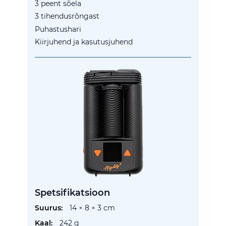
3 peent sõela
3 tihendusrõngast
Puhastushari
Kiirjuhend ja kasutusjuhend
Spetsifikatsioon
Lisainfo
14 × 8 × 3 cm
242 g