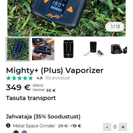
1
/
13
Skip
Mighty+ (Plus) Vaporizer
to
the
4.8
512 arvustust
beginning
349 €
399 €
of
Säästad:
50 €
the
Tasuta transport
images
gallery
Jahvataja (35% Soodustust)
Metal Space Grinder
29 €
+
19 €
-
+