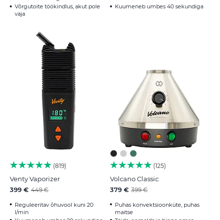
Võrgutoite töökindlus, akut pole
Kuumeneb umbes 40 sekundiga
vaja
819
125
Venty Vaporizer
Volcano Classic
399 €
379 €
449 €
399 €
Reguleeritav õhuvool kuni 20
Puhas konvektsioonküte, puhas
l/min
maitse