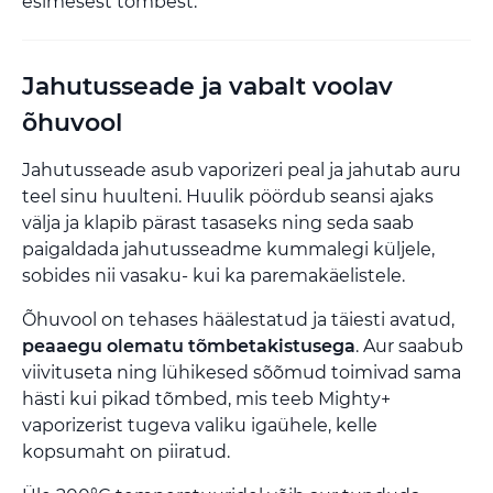
esimesest tõmbest.
Jahutusseade ja vabalt voolav
õhuvool
Jahutusseade asub vaporizeri peal ja jahutab auru
teel sinu huulteni. Huulik pöördub seansi ajaks
välja ja klapib pärast tasaseks ning seda saab
paigaldada jahutusseadme kummalegi küljele,
sobides nii vasaku- kui ka paremakäelistele.
Õhuvool on tehases häälestatud ja täiesti avatud,
peaaegu olematu tõmbetakistusega
. Aur saabub
viivituseta ning lühikesed sõõmud toimivad sama
hästi kui pikad tõmbed, mis teeb Mighty+
vaporizerist tugeva valiku igaühele, kelle
kopsumaht on piiratud.