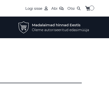
Minu ostukor
Logi sisse
Abi
Otsi
Madalaimad hinnad Eestis
Oleme autoriseeritud edasimüüja