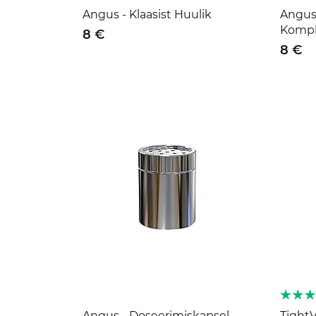
Angus - Klaasist Huulik
Angus 
Kompl
8 €
8 €
Angus - Doseerimiskapsel
TightV