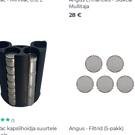
Mullitaja
28 €
1
ac kapslihoidja suurtele
Angus - Filtrid (5-pakk)