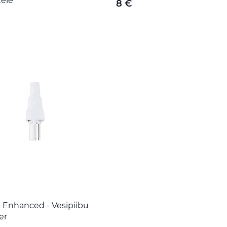
tele
8 €
 Enhanced - Vesipiibu
er