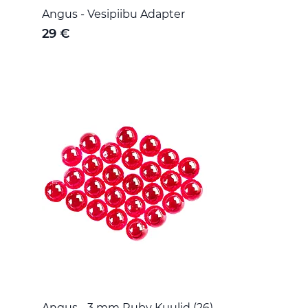
Angus - Vesipiibu Adapter
29 €
Angus - 3 mm Ruby Kuulid (26)