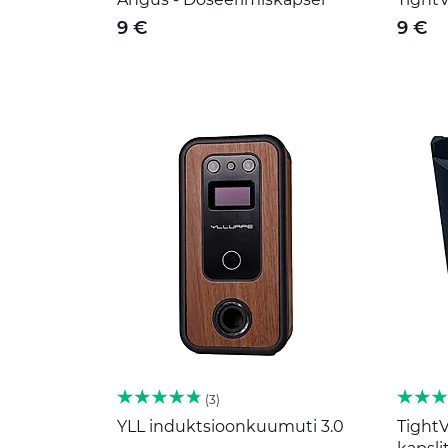
9 €
9 €
3
YLL induktsioonkuumuti 3.0
TightV