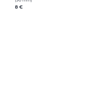
(90 mm)
8 €