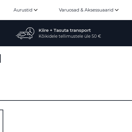
Aurustid
Varuosad & Aksessuaarid
Kiire + Tasuta transport
Kõikidele tellimustele üle 50 €
d