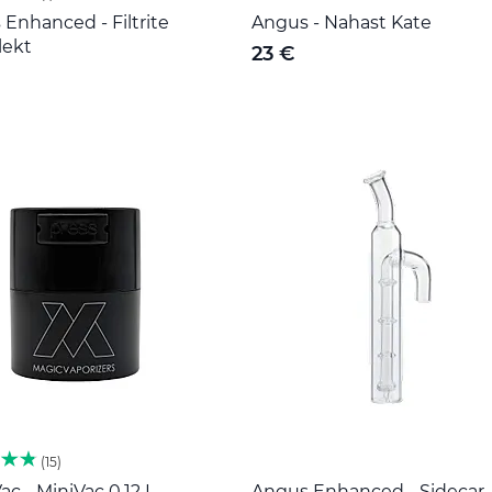
Enhanced - Filtrite
Angus - Nahast Kate
ekt
23 €
15
ac - MiniVac 0,12 L
Angus Enhanced - Sidecar