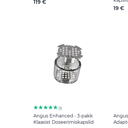
kapsli
119 €
19 €
1
Angus Enhanced - 3-pakk
Angus
Klaasist Doseerimiskapslid
Adapt