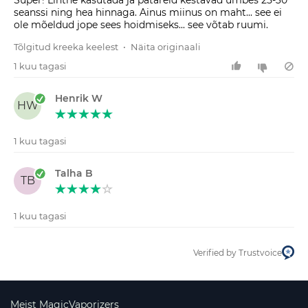
Super! Lihtne kasutada ja patareid kestavad umbes 25-30
seanssi ning hea hinnaga. Ainus miinus on maht... see ei
ole mõeldud jope sees hoidmiseks... see võtab ruumi.
Tõlgitud kreeka keelest
•
Näita originaali
1 kuu tagasi
Henrik W
HW
1 kuu tagasi
Talha B
TB
1 kuu tagasi
Verified by Trustvoice
Meist MagicVaporizers