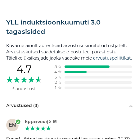
YLL induktsioonkuumuti 3.0
tagasisided
Kuvame ainult autentseid arvustusi kinnitatud ostjatelt.
Arvustuskutsed saadetakse e-posti teel pärast ostu.
Täielike üksikasjade jaoks vaadake meie
arvustuspoliitikat
.
4.7
5
☆
4
☆
3
☆
2
☆
1
☆
3 arvustust
Filtreeri
Arvustused (3)
Εμμανουήλ Μ
ΕΜ