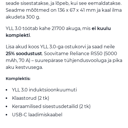
seade sisestatakse, ja lõpeb, kui see eemaldatakse.
Seadme mõõtmed on 136 x 67 x 41 mm ja kaal ilma
akudeta 300 g.
YLL 3.0 töötab kahe 21700 akuga, mis
ei kuulu
komplekti
.
Lisa akud koos YLL 3.0-ga ostukorvi ja saad neile
25% soodustust
. Soovitame Reliance RS50 (5000
mAh, 70 A) – suurepärase tühjendusvooluga ja pika
aku kestvusega.
Komplektis:
YLL 3.0 induktsioonkuumuti
Klaastorud (2 tk)
Keraamilised sisestusdetailid (2 tk)
USB-C laadimiskaabel