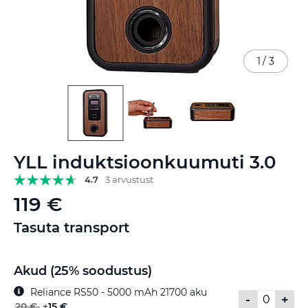
1
/
3
Skip
YLL induktsioonkuumuti 3.0
to
the
4.7
3 arvustust
beginning
119 €
of
the
Tasuta transport
images
gallery
Akud (25% soodustus)
Reliance RS50 - 5000 mAh 21700 aku
-
+
20 €
+
15 €