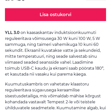
Lisa ostukorvi
YLL 3.0
on kaasaskantav induktsioonkuumuti
reguleeritava võimsusega 30 W kuni 100 W, 5 W
sammuga, ning taimeri vahemikuga 10 kuni 60
sekundit. Ekraanil kuvatakse vatte ja sekundeid,
mitte temperatuuri, ning seade salvestab sinu
viimased seaded seansside vahel. Laadimine
toimub USB-C kaudu ja ekraani saab pöörata 180°,
et kasutada nii vasaku kui parema käega.
Kuumutuskambris on vahetatav klaastoru
reguleeritava sügavusega keraamilise
sisestusdetailiga, mis võimaldab mähise kõrgust
kohandada vastavalt Tempest 2-le või teistele
ühilduvatele seadmetele. Kuumutamine algab, kui