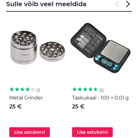
Sulle võib veel meeldida
1
2
Metal Grinder
Taskukaal - 100 × 0,01 g
M
25 €
25 €
Lisa ostukorvi
Lisa ostukorvi