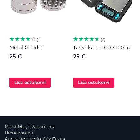
1
2
Metal Grinder
Taskukaal - 100 × 0,01 g
M
25 €
25 €
Lisa ostukorvi
Lisa ostukorvi
Meist MagicVaporizers
Hinnagarantii
Aurustite Hulgimüük Eestis