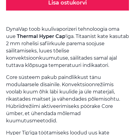
Lisa ostukorvi
DynaVap toob kuulivaporizeri tehnoloogia oma
uue
Thermal Hyper Cap
'iga. Titaanist kate kasutab
2 mm rohelisi safiirkuule parema soojuse
säilitamiseks, luues tõelise
konvektsioonkuumutuse, säilitades samal ajal
tuttava klõpsuga temperatuuri indikaatori.
Core süsteem pakub paindlikkust tänu
modulaarsele disainile. Konvektsioonrežiimis
voolab kuum õhk läbi kuulide ja üle materjali,
rikastades maitset ja vähendades põlemisohtu.
Hübriidrežiimi aktiveerimiseks pöörake Core
ümber, et ühendada mõlemad
kuumutusmeetodid.
Hyper Tip'iga töötamiseks loodud uus kate