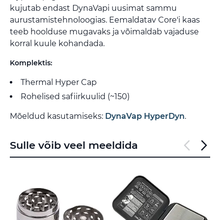
kujutab endast DynaVapi uusimat sammu
aurustamistehnoloogias. Eemaldatav Core'i kaas
teeb hoolduse mugavaks ja võimaldab vajaduse
korral kuule kohandada.
Komplektis:
Thermal Hyper Cap
Rohelised safiirkuulid (~150)
Mõeldud kasutamiseks:
DynaVap HyperDyn
.
Sulle võib veel meeldida