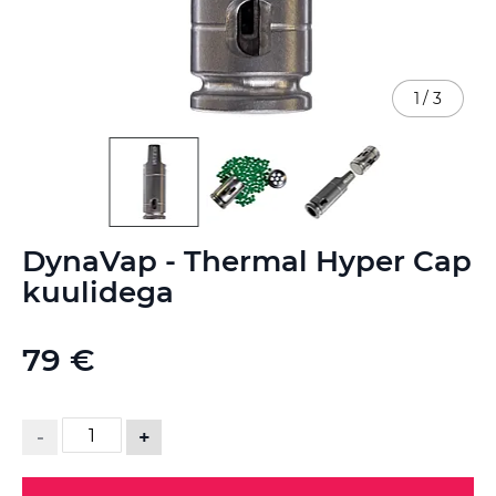
1
/
3
Skip
DynaVap - Thermal Hyper Cap
to
the
kuulidega
beginning
of
the
79 €
images
gallery
-
+