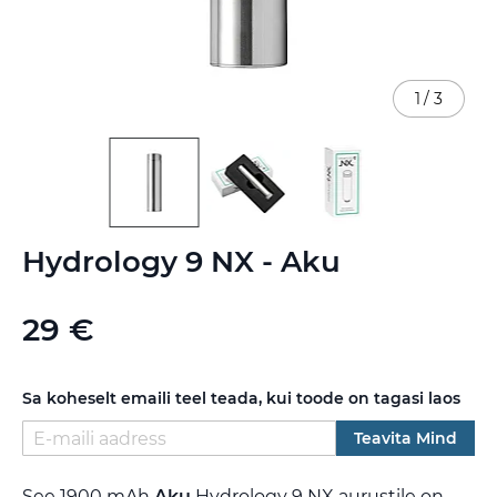
1
/
3
Skip
Hydrology 9 NX - Aku
to
the
beginning
29 €
of
the
images
gallery
Sa koheselt emaili teel teada, kui toode on tagasi laos
Teavita Mind
See 1900 mAh
Aku
Hydrology 9 NX aurustile on