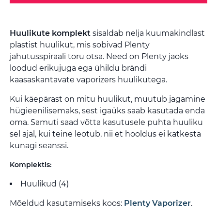
Huulikute komplekt
sisaldab nelja kuumakindlast
plastist huulikut, mis sobivad Plenty
jahutusspiraali toru otsa. Need on Plenty jaoks
loodud erikujuga ega ühildu brändi
kaasaskantavate vaporizers huulikutega.
Kui käepärast on mitu huulikut, muutub jagamine
hügieenilisemaks, sest igaüks saab kasutada enda
oma. Samuti saad võtta kasutusele puhta huuliku
sel ajal, kui teine leotub, nii et hooldus ei katkesta
kunagi seanssi.
Komplektis:
Huulikud (4)
Mõeldud kasutamiseks koos:
Plenty Vaporizer
.