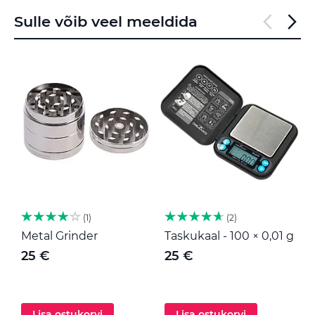
Sulle võib veel meeldida
1
2
Metal Grinder
Taskukaal - 100 × 0,01 g
M
25 €
25 €
Lisa ostukorvi
Lisa ostukorvi