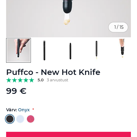
1
/
15
Skip
Puffco - New Hot Knife
to
the
5.0
3 arvustust
beginning
99 €
of
the
images
gallery
Värv:
Onyx