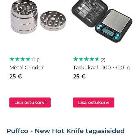
1
2
Metal Grinder
Taskukaal - 100 × 0,01 g
M
25 €
25 €
Lisa ostukorvi
Lisa ostukorvi
Puffco - New Hot Knife tagasisided