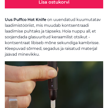
Lisa ostukorvi
Uus Puffco Hot Knife
on uuendatud kuumutatav
laadimistööriist, mis muudab kontsentraadi
laadimise puhtaks ja täpseks. Hoia nuppu all, et
soojendada glasuuritud keraamilist otsikut -
kontsentraat libiseb mõne sekundiga kambrisse.
Kleepuvad sõrmed, segadus ja raisatud materjal
jäävad minevikku.