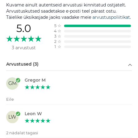
Kuvame ainult autentseid arvustusi kinnitatud ostjatelt.
Arvustuskutsed saadetakse e-posti teel pärast ostu.
Täielike üksikasjade jaoks vaadake meie
arvustuspoliitikat
.
5.0
5
☆
4
☆
3
☆
2
☆
1
☆
3 arvustust
Filtreeri
Arvustused (3)
Gregor M
GM
Eile
Leon W
LW
2 nädalat tagasi