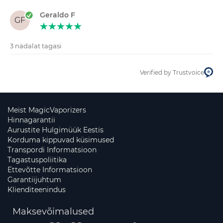
Geraldo F
GF
3 nädalat tagasi
Verified by Trustvoice
Meist MagicVaporizers
Hinnagarantii
Aurustite Hulgimüük Eestis
Korduma kippuvad küsimused
Transpordi Informatsioon
Tagastuspoliitika
Ettevõtte Informatsioon
Garantiijuhtum
Klienditeenindus
Maksevõimalused