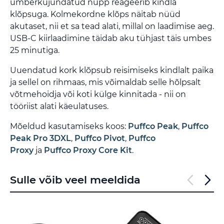
ümberkujundatud nupp reageerib kindla
klõpsuga. Kolmekordne klõps näitab nüüd
akutaset, nii et sa tead alati, millal on laadimise aeg.
USB-C kiirlaadimine täidab aku tühjast täis umbes
25 minutiga.
Uuendatud kork klõpsub reisimiseks kindlalt paika
ja sellel on rihmaas, mis võimaldab selle hõlpsalt
võtmehoidja või koti külge kinnitada - nii on
tööriist alati käeulatuses.
Mõeldud kasutamiseks koos:
Puffco Peak
,
Puffco
Peak Pro 3DXL
,
Puffco Pivot
,
Puffco
Proxy
ja
Puffco Proxy Core Kit
.
Sulle võib veel meeldida