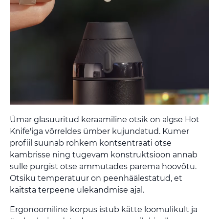
Ümar glasuuritud keraamiline otsik on algse Hot
Knife'iga võrreldes ümber kujundatud. Kumer
profiil suunab rohkem kontsentraati otse
kambrisse ning tugevam konstruktsioon annab
sulle purgist otse ammutades parema hoovõtu.
Otsiku temperatuur on peenhäälestatud, et
kaitsta terpeene ülekandmise ajal.
Ergonoomiline korpus istub kätte loomulikult ja