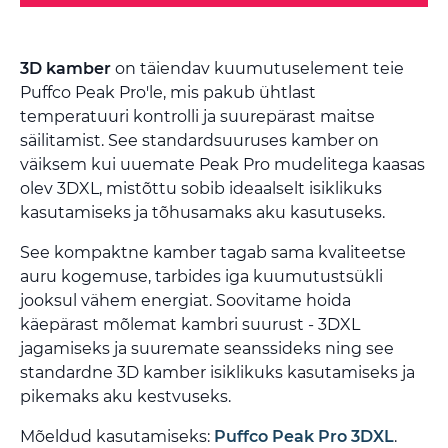
3D kamber
on täiendav kuumutuselement teie
Puffco Peak Pro'le, mis pakub ühtlast
temperatuuri kontrolli ja suurepärast maitse
säilitamist. See standardsuuruses kamber on
väiksem kui uuemate Peak Pro mudelitega kaasas
olev 3DXL, mistõttu sobib ideaalselt isiklikuks
kasutamiseks ja tõhusamaks aku kasutuseks.
See kompaktne kamber tagab sama kvaliteetse
auru kogemuse, tarbides iga kuumutustsükli
jooksul vähem energiat. Soovitame hoida
käepärast mõlemat kambri suurust - 3DXL
jagamiseks ja suuremate seanssideks ning see
standardne 3D kamber isiklikuks kasutamiseks ja
pikemaks aku kestvuseks.
Mõeldud kasutamiseks:
Puffco Peak Pro 3DXL
.