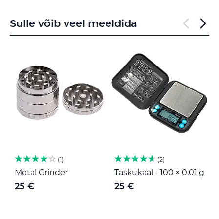
Sulle võib veel meeldida
1
2
Metal Grinder
Taskukaal - 100 × 0,01 g
M
25 €
25 €