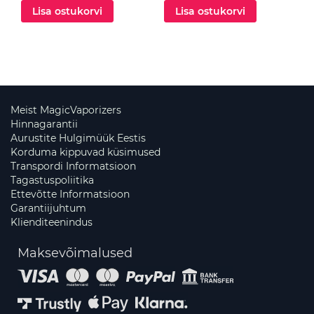
Lisa ostukorvi
Lisa ostukorvi
Meist MagicVaporizers
Hinnagarantii
Aurustite Hulgimüük Eestis
Korduma kippuvad küsimused
Transpordi Informatsioon
Tagastuspoliitika
Ettevõtte Informatsioon
Garantiijuhtum
Klienditeenindus
Maksevõimalused