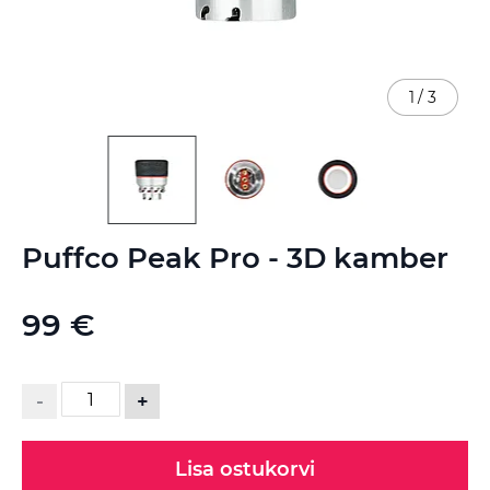
1
/
3
Skip
Puffco Peak Pro - 3D kamber
to
the
beginning
99 €
of
the
images
gallery
-
+
Lisa ostukorvi