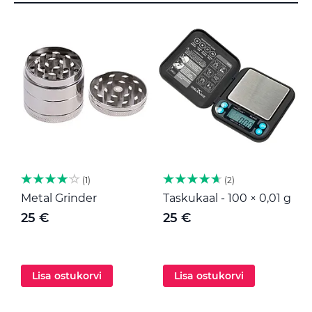
1
2
Metal Grinder
Taskukaal - 100 × 0,01 g
M
25 €
25 €
Lisa ostukorvi
Lisa ostukorvi