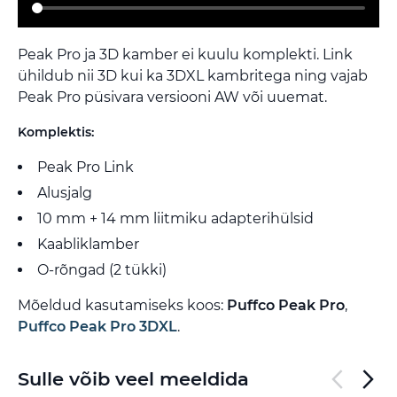
Peak Pro ja 3D kamber ei kuulu komplekti. Link
ühildub nii 3D kui ka 3DXL kambritega ning vajab
Peak Pro püsivara versiooni AW või uuemat.
Komplektis:
Peak Pro Link
Alusjalg
10 mm + 14 mm liitmiku adapterihülsid
Kaabliklamber
O-rõngad (2 tükki)
Mõeldud kasutamiseks koos:
Puffco Peak Pro
,
Puffco Peak Pro 3DXL
.
Sulle võib veel meeldida