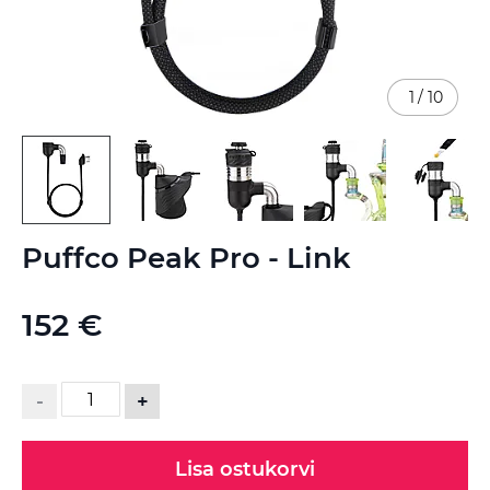
1
/
10
Skip
Puffco Peak Pro - Link
to
the
beginning
152 €
of
the
images
gallery
-
+
Lisa ostukorvi