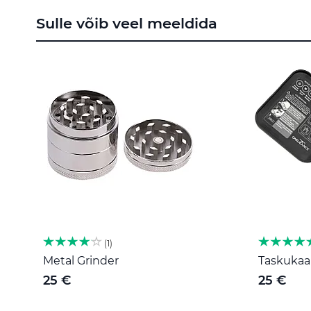
to
Sulle võib veel meeldida
the
beginning
of
the
images
gallery
1
Metal Grinder
Taskukaal
25 €
25 €