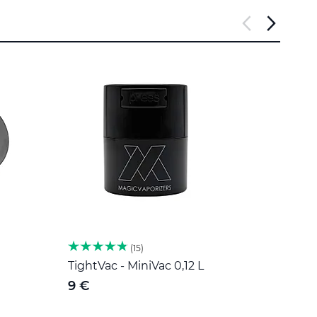
15
TightVac - MiniVac 0,12 L
Herb 
Roost
9 €
189 