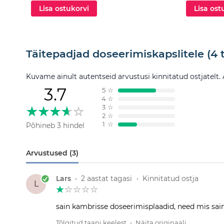
Lisa ostukorvi
Lisa ost
Täitepadjad doseerimiskapslitele (4 
Kuvame ainult autentseid arvustusi kinnitatud ostjatelt.
3.7
5
☆
4
☆
3
☆
2
☆
1
☆
Põhineb 3 hindel
Arvustused (3)
Lars
•
2 aastat tagasi
•
Kinnitatud ostja
L
sain kambrisse doseerimisplaadid, need mis sai
Tõlgitud taani keelest
•
Näita originaali