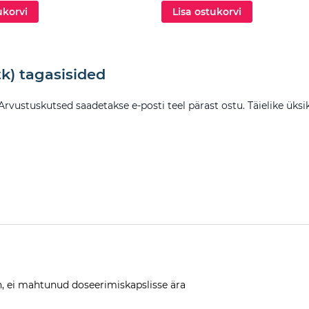
ukorvi
Lisa ostukorvi
tk) tagasisided
 Arvustuskutsed saadetakse e-posti teel pärast ostu. Täielike ük
n, ei mahtunud doseerimiskapslisse ära