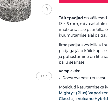
Täitepadjad
on väikesed
13 × 6 mm, mis asetatakse 
imab endasse paar tilka õ
kuumutamise ajal paigal.
Ilma padjata vedelikud su
padjaga jääb kõik kapslis
ja puhastamine on lihtne
palju seansse.
Komplektis:
1
/
2
Roostevabast terasest t
Mõeldud kasutamiseks k
Mighty+ (Plus) Vaporizer
Classic
ja
Volcano Hybrid