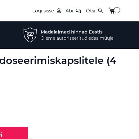
Minu ostukor
Logi sisse
Abi
Otsi
Madalaimad hinnad Eestis
Oleme autoriseeritud edasimüüja
doseerimiskapslitele (4
i