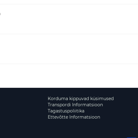
a
Korduma kippuvad küsimused
Transpordi Informatsioon
Tagastuspoliitika
Ettevõtte Informatsioon