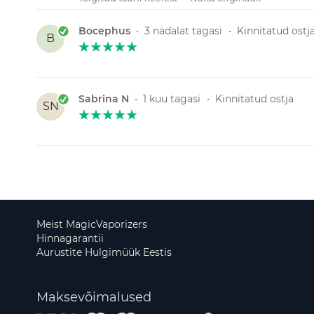
Bocephus
•
3 nädalat tagasi
•
Kinnitatud ostj
B
Sabrina N
•
1 kuu tagasi
•
Kinnitatud ostja
SN
Meist MagicVaporizers
Hinnagarantii
Aurustite Hulgimüük Eestis
Maksevõimalused