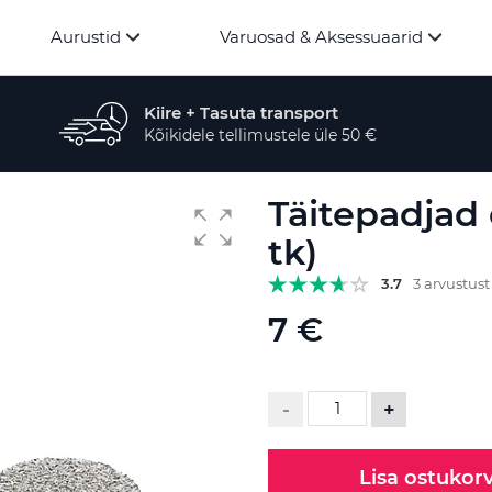
Aurustid
Varuosad & Aksessuaarid
Kiire + Tasuta transport
Kõikidele tellimustele üle 50 €
Täitepadjad 
tk)
3.7
3 arvustust
7 €
-
+
Lisa ostukorv