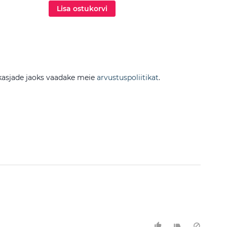
Lisa ostukorvi
Lis
sikasjade jaoks vaadake meie
arvustuspoliitikat
.
Filtreer