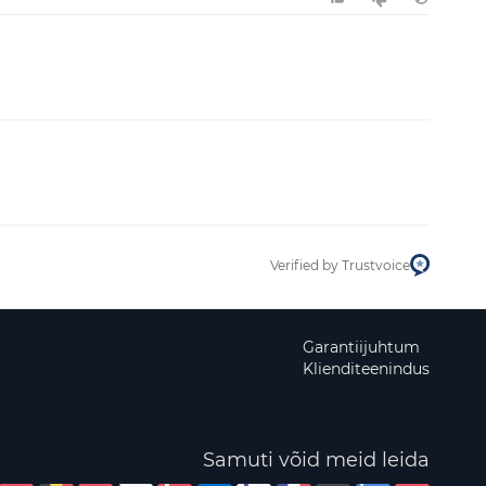
Verified by Trustvoice
Garantiijuhtum
Klienditeenindus
Samuti võid meid leida