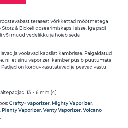
 roostevabast terasest võrkkettad mõõtmetega
Storz & Bickeli doseerimiskapsli sisse. Iga padi
li või muud vedelikku ja hoiab seda
lavad ja voolavad kapslist kambrisse. Paigaldatud
se, nii et sinu vaporizeri kamber püsib puutumata
. Padjad on korduvkasutatavad ja peavad vastu
äitepadjad, 13 × 6 mm (4)
oos:
Crafty+ vaporizer
,
Mighty Vaporizer
,
,
Plenty Vaporizer
,
Venty Vaporizer
,
Volcano
.