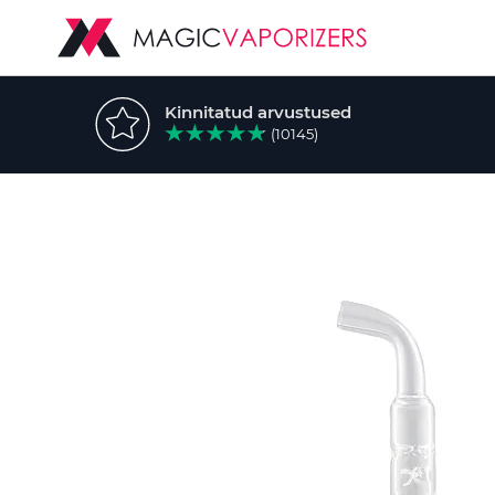
Kinnitatud arvustused
(10145)
Skip
to
the
end
of
the
images
gallery