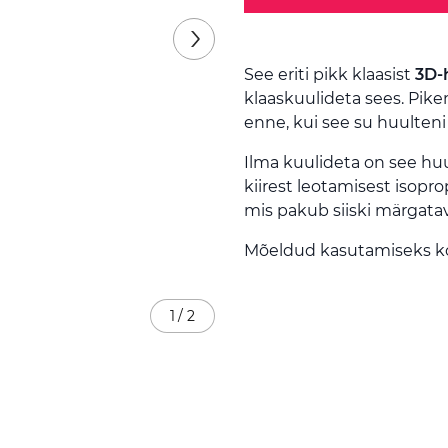
See eriti pikk klaasist
3D-
klaaskuulideta sees. Pik
enne, kui see su huulteni
Ilma kuulideta on see huu
kiirest leotamisest isopro
mis pakub siiski märgatava
Mõeldud kasutamiseks k
1
/
2