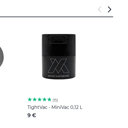
15
TightVac - MiniVac 0,12 L
Herb 
Roost
9 €
189 