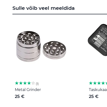
to
Sulle võib veel meeldida
the
beginning
of
the
images
gallery
1
Metal Grinder
Taskukaal
25 €
25 €