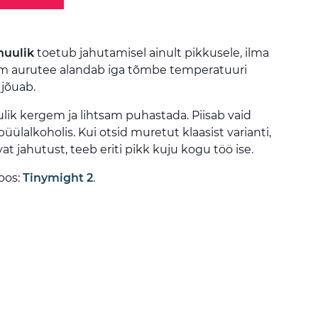
huulik
toetub jahutamisel ainult pikkusele, ilma
em aurutee alandab iga tõmbe temperatuuri
 jõuab.
lik kergem ja lihtsam puhastada. Piisab vaid
püülalkoholis. Kui otsid muretut klaasist varianti,
t jahutust, teeb eriti pikk kuju kogu töö ise.
oos:
Tinymight 2
.