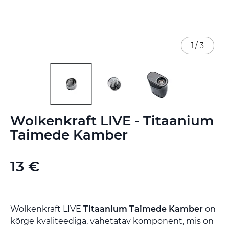
1
/
3
Skip
Wolkenkraft LIVE - Titaanium
to
the
Taimede Kamber
beginning
of
the
13 €
images
gallery
Wolkenkraft LIVE
Titaanium Taimede Kamber
on
kõrge kvaliteediga, vahetatav komponent, mis on