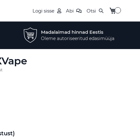
Minu ostukor
Logi sisse
Abi
Otsi
Madalaimad hinnad Eestis
Oleme autoriseeritud edasimüüja
XVape
st
tust)