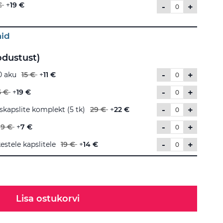
€
+
19 €
-
+
aid
odustust)
-
+
0 aku
15 €
+
11 €
-
+
5 €
+
19 €
-
+
kapslite komplekt (5 tk)
29 €
+
22 €
-
+
9 €
+
7 €
-
+
estele kapslitele
19 €
+
14 €
Lisa ostukorvi