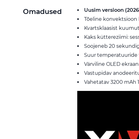
Uusim versioon (2026
Omadused
Tõeline konvektsioo
Kvartsklaasist kuumut
Kaks küttereziimi: ses
Soojeneb 20 sekundi
Suur temperatuuride 
Värviline OLED ekraan
Vastupidav anodeerit
Vahetatav 3200 mAh 