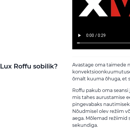
Avastage oma taimede nü
XLux Roffu sobilik?
konvektsioonkuumutuse
õrnalt kuuma õhuga, et s
Roffu pakub oma seansi j
mis tahes aurustamise ee
pingevabaks nautimiseks 
Nõudmisel olev režiim või
aega. Mõlemad režiimid
sekundiga.