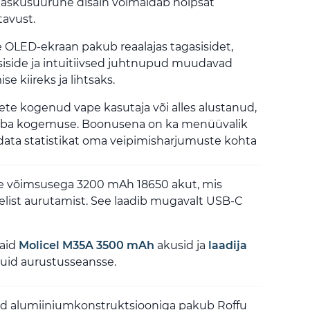
 taskusuurune disain võimaldab hõlpsat
tavust.
ine OLED-ekraan pakub reaalajas tagasisidet,
siside ja intuitiivsed juhtnupud muudavad
e kiireks ja lihtsaks.
lete kogenud vape kasutaja või alles alustanud,
aba kogemuse. Boonusena on ka menüüvalik
adata statistikat oma veipimisharjumuste kohta
re võimsusega 3200 mAh 18650 akut, mis
elist aurutamist. See laadib mugavalt USB-C
vaid
Molicel M35A 3500 mAh
akusid ja
laadija
utuid aurustusseansse.
ud alumiiniumkonstruktsiooniga pakub Roffu