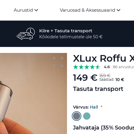
Aurustid
Varuosad & Aksessuaarid
Kiire + Tasuta transport
Kõikidele tellimustele üle 50 €
XLux Roffu 
4.6
86 arvustu
149 €
159 €
10 €
Säästad:
Tasuta transport
Värvus:
Hall
Jahvataja (35% Soodus