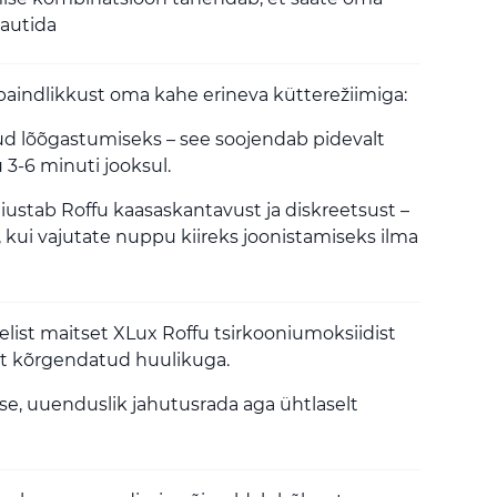
autida
paindlikkust oma kahe erineva kütterežiimiga:
 lõõgastumiseks – see soojendab pidevalt
 3-6 minuti jooksul.
äiustab Roffu kaasaskantavust ja diskreetsust –
kui vajutate nuppu kiireks joonistamiseks ilma
list maitset XLux Roffu tsirkooniumoksiidist
lt kõrgendatud huulikuga.
e, uuenduslik jahutusrada aga ühtlaselt