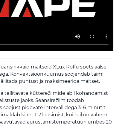
ansirikkaid maitseid XLux Roffu spetsiaalse
ga. Konvektsioonkuumus soojendab taimi
äilitada puhtust ja maksimeerida maitset.
a tellitavate kütterežiimide abil kohandamist
listuste jaoks. Seansirežiim toodab
soojust pidevate intervallidega 3–6 minutit.
maldab kiiret 1-2 loosimist, kui teil on vähem
 saavutavad aurustamistemperatuuri umbes 20