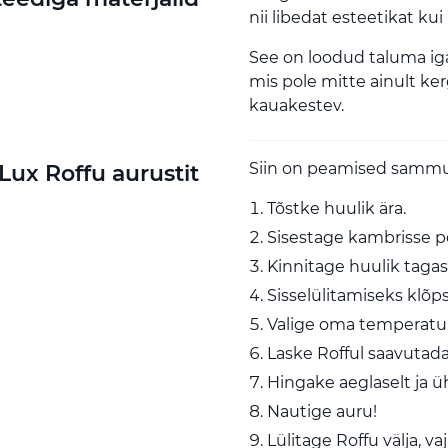
nii libedat esteetikat ku
See on loodud taluma iga
mis pole mitte ainult ker
kauakestev.
Siin on peamised sammud
Lux Roffu aurustit
Tõstke huulik ära.
Sisestage kambrisse p
Kinnitage huulik tagasi
Sisselülitamiseks klõp
Valige oma temperatu
Laske Rofful saavutad
Hingake aeglaselt ja üh
Nautige auru!
Lülitage Roffu välja, v