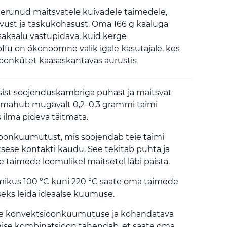
seerunud maitsvatele kuivadele taimedele,
avust ja taskukohasust. Oma 166 g kaaluga
sakaalu vastupidava, kuid kerge
offu on ökonoomne valik igale kasutajale, kes
oonkütet kaasaskantavas aurustis
sist soojenduskambriga puhast ja maitsvat
e mahub mugavalt 0,2–0,3 grammi taimi
ilma pideva täitmata.
oonkuumutust, mis soojendab teie taimi
ese kontakti kaudu. See tekitab puhta ja
e taimede loomulikel maitsetel läbi paista.
ikus 100 °C kuni 220 °C saate oma taimede
seks leida ideaalse kuumuse.
pse konvektsioonkuumutuse ja kohandatava
ise kombinatsioon tähendab, et saate oma