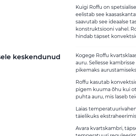
Kuigi Roffu on spetsiali
eelistab see kaasaskant
saavutab see ideaalse ta
konstruktsiooni vahel. R
hindab täpset konvektsi
Kogege Roffu kvartsklaa
sele keskendunud
auru. Sellesse kambriss
pikemaks aurustamiseks 
Roffu kasutab konvektsi
pigem kuuma õhu kui ots
puhta auru, mis laseb tei
Laias temperatuurivahem
täielikuks ekstraheerimi
Avara kvartskambri, tä
temperatuuri reguleerim