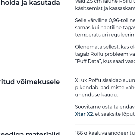
Vaid 2,5 cm laiune Roffu
hoida ja kasutada
käsitsemist ja kaasaskan
Selle värviline 0,96-toll
samas kui haptiline taga
temperatuuri reguleerimis
Olenemata sellest, kas o
tagab Roffu probleemiv
“Puff Data”, kus saad va
XLux Roffu sisaldab suu
itud võimekusele
pikendab laadimiste vah
ühenduse kaudu.
Soovitame osta täienda
Xtar X2
, et saaksite lõp
166 g kaaluva anodeerit
teediga materjalid