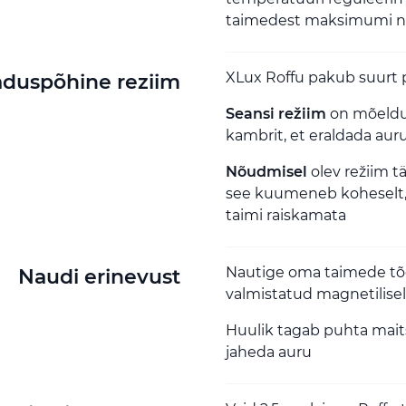
taimedest maksimumi n
XLux Roffu pakub suurt 
jaduspõhine reziim
Seansi režiim
on mõeldud
kambrit, et eraldada auru
Nõudmisel
olev režiim t
see kuumeneb koheselt, 
taimi raiskamata
Nautige oma taimede tõe
Naudi erinevust
valmistatud magnetilise
Huulik tagab puhta maits
jaheda auru