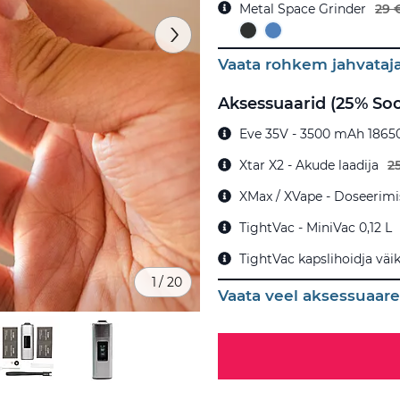
Metal Space Grinder
29 
Vaata rohkem jahvataj
Aksessuaarid (25% So
Eve 35V - 3500 mAh 1865
Xtar X2 - Akude laadija
2
XMax / XVape - Doseerimis
TightVac - MiniVac 0,12 L
TightVac kapslihoidja väik
1
/
20
Vaata veel aksessuaare