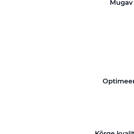
Mugav 
Optimeer
Kõrge kvali