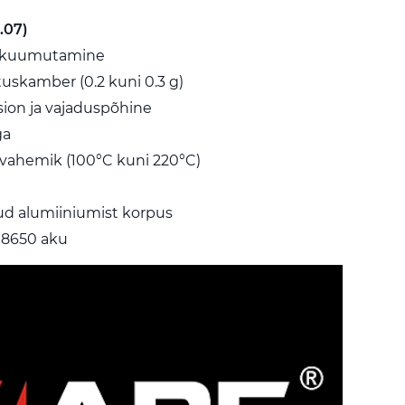
.07)
n kuumutamine
uskamber (0.2 kuni 0.3 g)
sion ja vajaduspõhine
ga
vahemik (100°C kuni 220°C)
ud alumiiniumist korpus
18650 aku