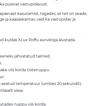
i ka püsivat vastupidavust.
päevast kasutamist, tagades, et teil on seade,
ge ja kaasaskantav, vaid ka vastupidav ja
 kuidas XLux Roffu aurustiga alustada.
eeneks jahvatatud taimed.
.
sake viis korda toitenuppu.
ur.
a seatud temperatuur (umbes 20 sekundit).
tlaselt sisse.
ajutades nuppu viis korda.