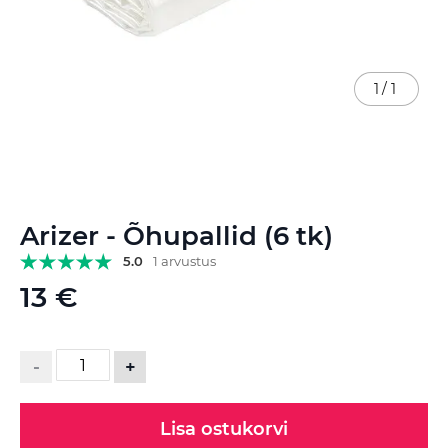
1
/
1
Skip
Arizer - Õhupallid (6 tk)
to
the
5.0
1 arvustus
beginning
13 €
of
the
images
gallery
-
+
Lisa ostukorvi