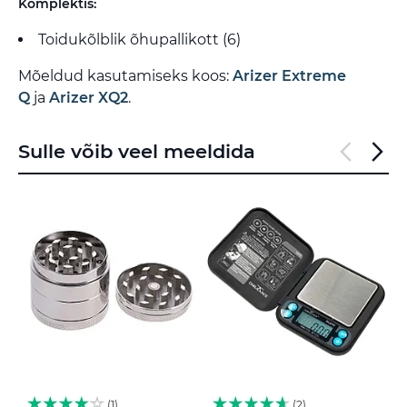
Komplektis:
Toidukõlblik õhupallikott (6)
Mõeldud kasutamiseks koos:
Arizer Extreme
Q
ja
Arizer XQ2
.
Sulle võib veel meeldida
1
2