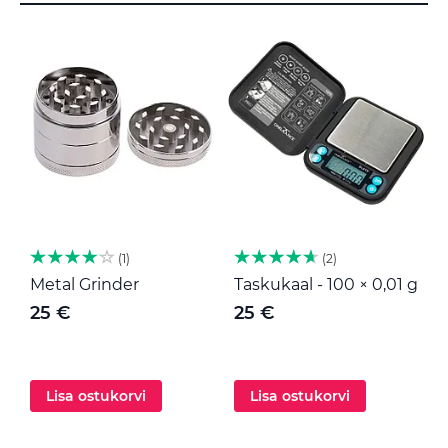
1
2
Metal Grinder
Taskukaal - 100 × 0,01 g
M
25 €
25 €
Lisa ostukorvi
Lisa ostukorvi