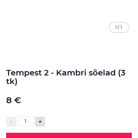
1
/
1
Skip
Tempest 2 - Kambri sõelad (3
to
the
tk)
beginning
of
the
8 €
images
gallery
-
+