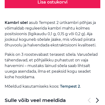
Lisa ostukorvi
Kambri sõel
asub Tempest 2 ürtkambri põhjas ja
võimaldab reguleerida kambri mahtu kolmes
positsioonis (ligikaudu 0,1 g, 0,15 g või 0,2 g). Aja
jooksul koguneb sõelale jääke, mis võivad piirata
õhuvoolu ja halvendada ekstraktsiooni kvaliteeti.
Pakis on 3 roostevabast terasest sõela. Varusõelad
tähendavad, et põhjalikku puhastust on vaja
harvemini – mustaks läinud sõela saab lihtsalt
uuega asendada, ilma et peaksid kogu seadet
kohe hooldama.
Mõeldud kasutamiseks koos:
Tempest 2
.
Sulle võib veel meeldida