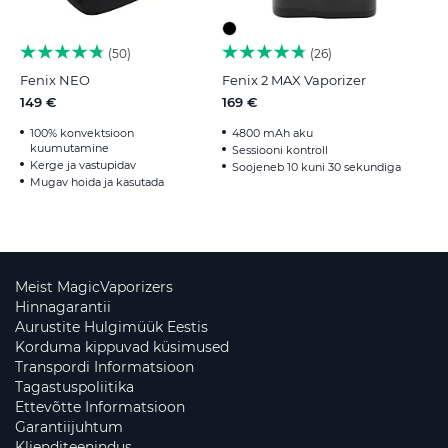
50
26
Fenix NEO
Fenix 2 MAX Vaporizer
149 €
169 €
100% konvektsioon
4800 mAh aku
kuumutamine
Sessiooni kontroll
Kerge ja vastupidav
Soojeneb 10 kuni 30 sekundiga
Mugav hoida ja kasutada
Meist MagicVaporizers
Hinnagarantii
Aurustite Hulgimüük Eestis
Korduma kippuvad küsimused
Transpordi Informatsioon
Tagastuspoliitika
Ettevõtte Informatsioon
Garantiijuhtum
Klienditeenindus