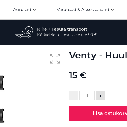
Aurustid
Varuosad & Aksessuaarid
Kiire + Tasuta transport
Kõikidele tellimustele üle 50 €
Venty - Huul
15 €
-
+
Lisa ostukorv