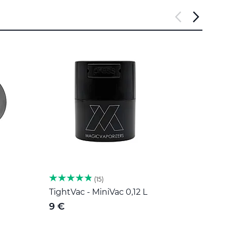
15
TightVac - MiniVac 0,12 L
Herb 
Roost
9 €
189 