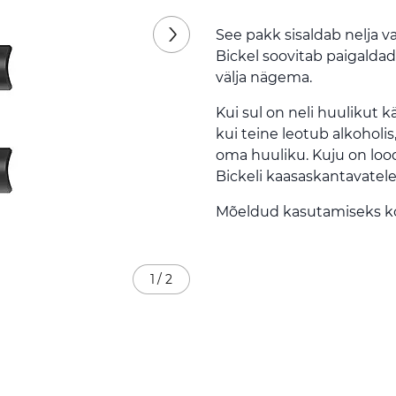
See pakk sisaldab nelja v
Bickel soovitab paigalda
välja nägema.
Kui sul on neli huulikut k
kui teine leotub alkoholis
oma huuliku. Kuju on lood
Bickeli kaasaskantavatel
Mõeldud kasutamiseks k
1
/
2