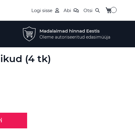
Minu ostukor
Logi sisse
Abi
Otsi
Madalaimad hinnad Eestis
Oleme autoriseeritud edasimüüja
ikud (4 tk)
i