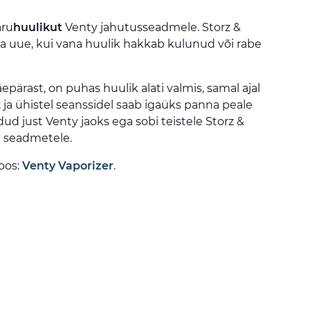
aru
huulikut
Venty jahutusseadmele. Storz &
da uue, kui vana huulik hakkab kulunud või rabe
äepärast, on puhas huulik alati valmis, samal ajal
, ja ühistel seanssidel saab igaüks panna peale
ud just Venty jaoks ega sobi teistele Storz &
e seadmetele.
oos:
Venty Vaporizer
.