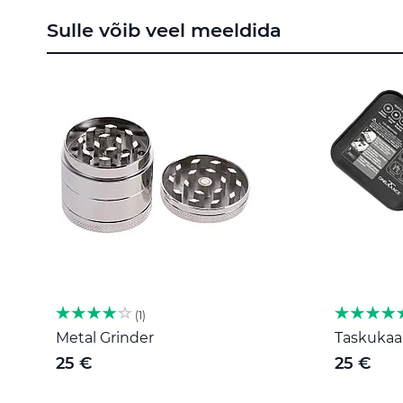
to
Sulle võib veel meeldida
the
beginning
of
the
images
gallery
1
Metal Grinder
Taskukaal
25 €
25 €