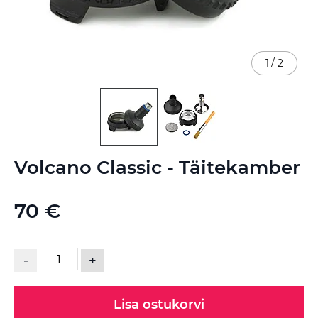
1
/
2
Skip
Volcano Classic - Täitekamber
to
the
beginning
70 €
of
the
images
gallery
-
+
Lisa ostukorvi