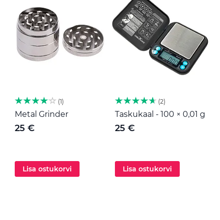
1
2
Metal Grinder
Taskukaal - 100 × 0,01 g
M
25 €
25 €
Lisa ostukorvi
Lisa ostukorvi