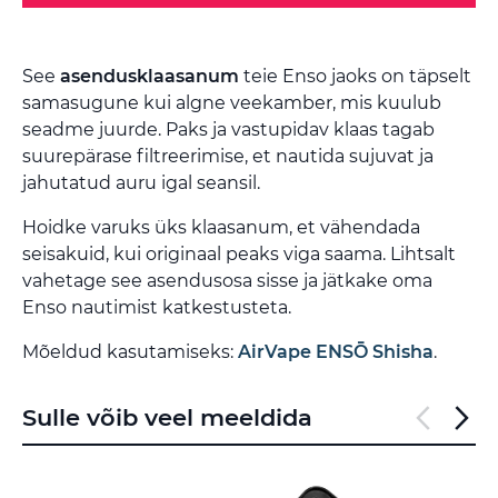
See
asendusklaasanum
teie Enso jaoks on täpselt
samasugune kui algne veekamber, mis kuulub
seadme juurde. Paks ja vastupidav klaas tagab
suurepärase filtreerimise, et nautida sujuvat ja
jahutatud auru igal seansil.
Hoidke varuks üks klaasanum, et vähendada
seisakuid, kui originaal peaks viga saama. Lihtsalt
vahetage see asendusosa sisse ja jätkake oma
Enso nautimist katkestusteta.
Mõeldud kasutamiseks:
AirVape ENSŌ Shisha
.
Sulle võib veel meeldida