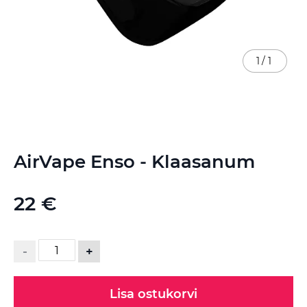
1
/
1
Skip
AirVape Enso - Klaasanum
to
the
beginning
22 €
of
the
images
gallery
-
+
Lisa ostukorvi