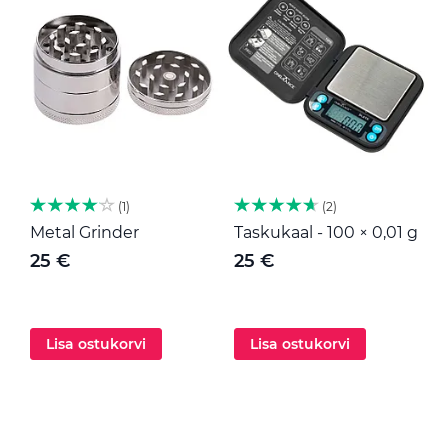
1
2
Metal Grinder
Taskukaal - 100 × 0,01 g
M
25 €
25 €
Lisa ostukorvi
Lisa ostukorvi