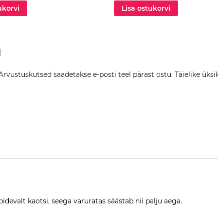
ukorvi
Lisa ostukorvi
d
 Arvustuskutsed saadetakse e-posti teel pärast ostu. Täielike ük
idevalt kaotsi, seega varuratas säästab nii palju aega.