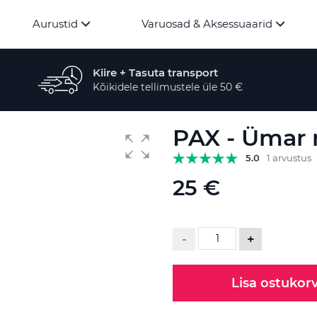
Aurustid
Varuosad & Aksessuaarid
Kiire + Tasuta transport
Kõikidele tellimustele üle 50 €
PAX - Ümar m
5.0
1 arvustus
25 €
-
+
Lisa ostukorv