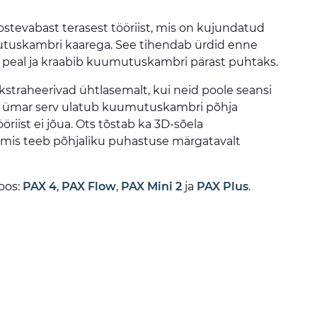
stevabast terasest tööriist, mis on kujundatud
tuskambri kaarega. See tihendab ürdid enne
e peal ja kraabib kuumutuskambri pärast puhtaks.
traheerivad ühtlasemalt, kui neid poole seansi
ng ümar serv ulatub kuumutuskambri põhja
riist ei jõua. Ots tõstab ka 3D-sõela
mis teeb põhjaliku puhastuse märgatavalt
oos:
PAX 4
,
PAX Flow
,
PAX Mini 2
ja
PAX Plus
.