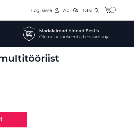
Minu ostukor
Logi sisse
Abi
Otsi
Madalaimad hinnad Eestis
Oleme autoriseeritud edasimüüja
ultitööriist
i