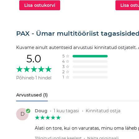
Lisa ostukorvi
Lisa ost
PAX - Ümar multitööriist tagasiside
Kuvame ainult autentseid arvustusi kinnitatud ostjatelt.
5.0
5
☆
4
☆
3
☆
2
☆
1
☆
Põhineb 1 hindel
Arvustused (1)
Doug
•
1 kuu tagasi
•
Kinnitatud ostja
D
Alati on tore, kui on varuratas, minu oma läheb p
Tõlgitud inglise keelest
•
Näita originaali