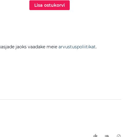
Lisa ostukorvi
Lis
sikasjade jaoks vaadake meie
arvustuspoliitikat
.
Filtreer