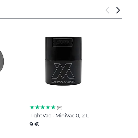
15
TightVac - MiniVac 0,12 L
Herb 
Roost
9 €
189 