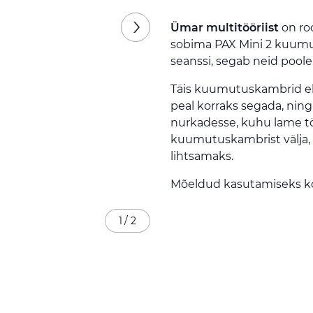
Ümar multitööriist
on roo
sobima PAX Mini 2 kuumu
seanssi, segab neid pool
Täis kuumutuskambrid eks
peal korraks segada, ni
nurkadesse, kuhu lame töö
kuumutuskambrist välja, 
lihtsamaks.
Mõeldud kasutamiseks k
1
/
2