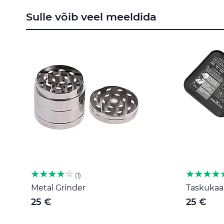
to
Sulle võib veel meeldida
the
beginning
of
the
images
gallery
1
Metal Grinder
Taskukaal
25 €
25 €