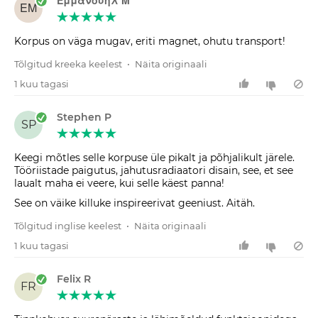
Εμμανουήλ Μ
ΕΜ
Korpus on väga mugav, eriti magnet, ohutu transport!
Tõlgitud kreeka keelest
•
Näita originaali
1 kuu tagasi
Stephen P
SP
Keegi mõtles selle korpuse üle pikalt ja põhjalikult järele.
Tööriistade paigutus, jahutusradiaatori disain, see, et see
laualt maha ei veere, kui selle käest panna!
See on väike killuke inspireerivat geeniust. Aitäh.
Tõlgitud inglise keelest
•
Näita originaali
1 kuu tagasi
Felix R
FR