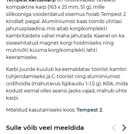
kompaktne karp (163 x 25 mm, 51 g), mille
silikooniga vooderdatud sisemus hoiab Tempest 2
kindlalt paigal. Alumiiniumist kaas toimib ühtlasi
jahutusplaadina, mis aitab korgikomplekti
kambritäidete vahel maha jahutada. Kaanel on ka
sisseehitatud magnet korgi hoidmiseks ning
mutrivõti kuuma korgikomplekti lahti
keeramiseks.
Karbi juurde kuulub ka eemaldatav tööriist kambri
tühjendamiseks ja C-tööriist ning alumiiniumist
ürdihoidla (mahutavus ligikaudu 1–1,5 g). Kõik, mida
kodust eemal olles seansi jaoks vajad, mahub ühte
karpi.
Mõeldud kasutamiseks koos:
Tempest 2
.
Sulle võib veel meeldida