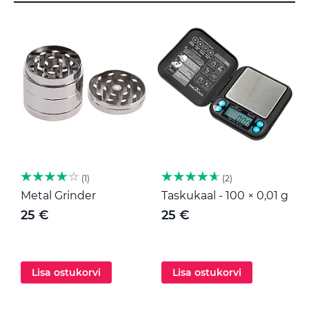
1
2
Metal Grinder
Taskukaal - 100 × 0,01 g
M
25 €
25 €
Lisa ostukorvi
Lisa ostukorvi