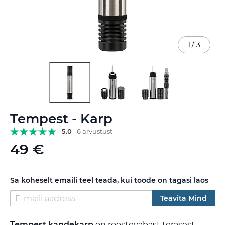
1
/
3
Skip
Tempest - Karp
to
the
5.0
6 arvustust
beginning
49 €
of
the
images
gallery
Sa koheselt emaili teel teada, kui toode on tagasi laos
Teavita Mind
Tempest kandekarp
on roostevabast terasest