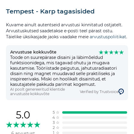
Tempest - Karp tagasisided
Kuvame ainult autentseid arvustusi kinnitatud ostjatelt.
Arvustuskutsed saadetakse e-posti teel pärast ostu.
Täielike üksikasjade jaoks vaadake meie
arvustuspoliitikat
.
Arvustuse kokkuvõte
Toode on suurepärase disaini ja läbimõeldud
funktsioonidega, mis tagavad ohutu ja mugava
kasutamise. Tööriistade paigutus, jahutusradiaatori
disain ning magnet muudavad selle praktiliseks ja
inspireerivaks. Miski on hoolikalt disainitud, et
kasutajatele pakkuda parimat kogemust.
AI poolt genereeritud klientide
Verified by Trustvoice
arvustuste kokkuvõte
5.0
5
☆
4
☆
3
☆
2
☆
1
☆
6 arvustust