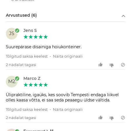
Filtreeri
Arvustused (6)
Jens S
JS
Suurepärase disainiga hoiukonteiner.
Tõlgitud saksa keelest
•
Näita originaali
2 nädalat tagasi
Marco Z
MZ
Ülipraktiline, igaüks, kes soovib Tempesti endaga liikvel
olles kaasa võtta, ei saa seda peaaegu üldse vältida.
Tõlgitud saksa keelest
•
Näita originaali
2 nädalat tagasi