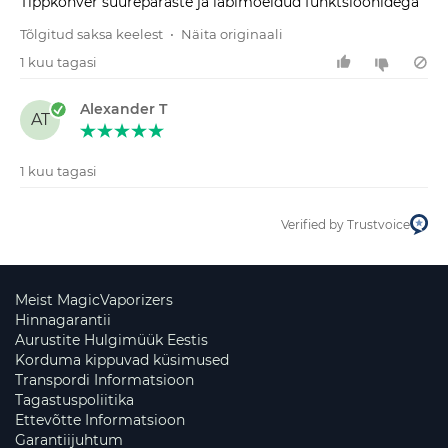
Tippkohver suurepäraste ja läbimõeldud funktsioonidega
Tõlgitud saksa keelest
•
Näita originaali
1 kuu tagasi
Alexander T
AT
1 kuu tagasi
Verified by Trustvoice
Meist MagicVaporizers
Hinnagarantii
Aurustite Hulgimüük Eestis
Korduma kippuvad küsimused
Transpordi Informatsioon
Tagastuspoliitika
Ettevõtte Informatsioon
Garantiijuhtum