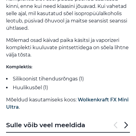
kinni, enne kui need klaasini jõuavad. Kui vahetad
selle ajal, mil kasutatud sõel isopropüülalkoholis
leotub, püsivad õhuvool ja maitse seansist seanssi
ühtlased.
Mõlemad osad käivad paika käsitsi ja vaporizeri
komplekti kuuluvate pintsettidega on sõela lihtne
välja tõsta.
Komplektis:
Silikoonist tihendusrõngas (1)
Huulikusõel (1)
Mõeldud kasutamiseks koos:
Wolkenkraft FX Mini
Ultra
.
Sulle võib veel meeldida