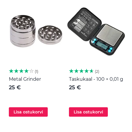
1
2
Metal Grinder
Taskukaal - 100 × 0,01 g
M
25 €
25 €
Lisa ostukorvi
Lisa ostukorvi