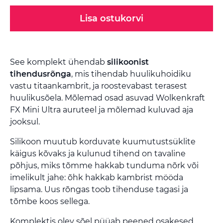
Lisa ostukorvi
See komplekt ühendab
silikoonist
tihendusrõnga
, mis tihendab huulikuhoidiku
vastu titaankambrit, ja roostevabast terasest
huulikusõela. Mõlemad osad asuvad Wolkenkraft
FX Mini Ultra auruteel ja mõlemad kuluvad aja
jooksul.
Silikoon muutub korduvate kuumutustsüklite
käigus kõvaks ja kulunud tihend on tavaline
põhjus, miks tõmme hakkab tunduma nõrk või
imelikult jahe: õhk hakkab kambrist mööda
lipsama. Uus rõngas toob tihenduse tagasi ja
tõmbe koos sellega.
Komplektis olev sõel püüab peened osakesed