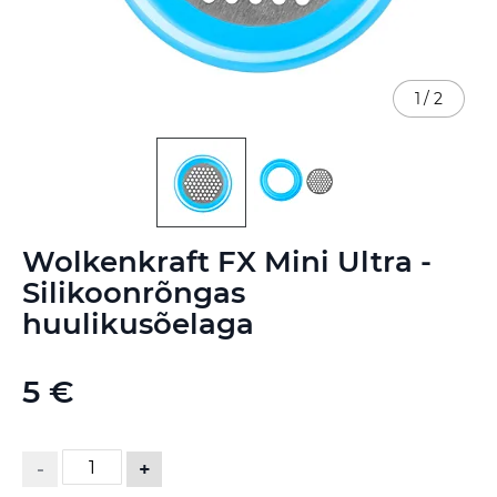
1
/
2
Skip
Wolkenkraft FX Mini Ultra -
to
the
Silikoonrõngas
beginning
huulikusõelaga
of
the
images
5 €
gallery
-
+