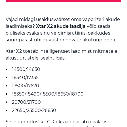
Vajad midagi usaldusväärset oma vaporizeri akude
laadimiseks?
Xtar X2 akude laadija
võib saada
oluliseks osaks sinu veipimisrutiinis, pakkudes
suurepärast ühilduvust erinevate akutüüpidega.
Xtar X2 toetab intelligentset laadimist mitmetele
akusuurustele, sealhulgas:
14500/14650
16340/17335
17500/17670
18350/18490/18500/18650/18700
20700/21700
22650/25500/26650
Selle uuenduslik LCD-ekraan näitab reaalajas