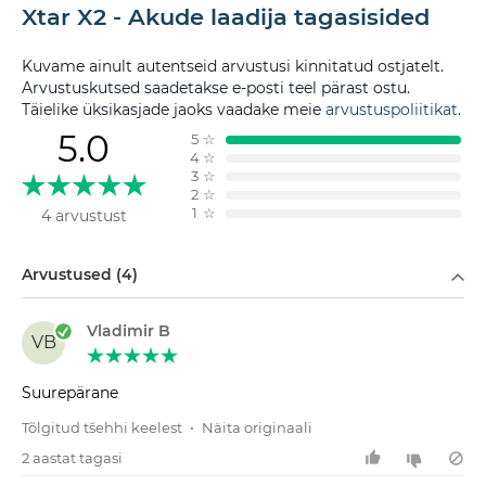
Xtar X2 - Akude laadija tagasisided
Kuvame ainult autentseid arvustusi kinnitatud ostjatelt.
Arvustuskutsed saadetakse e-posti teel pärast ostu.
Täielike üksikasjade jaoks vaadake meie
arvustuspoliitikat
.
5.0
5
☆
4
☆
3
☆
2
☆
1
☆
4 arvustust
Filtreeri
Arvustused (4)
Vladimir B
VB
Suurepärane
Tõlgitud tšehhi keelest
•
Näita originaali
2 aastat tagasi