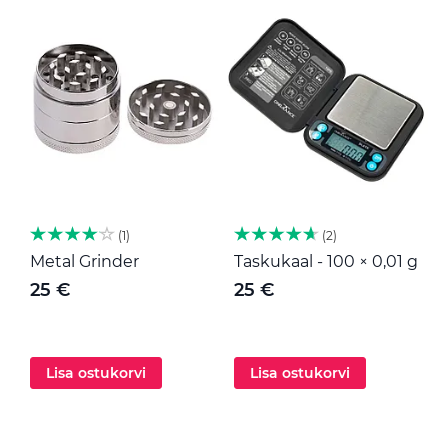
1
2
Metal Grinder
Taskukaal - 100 × 0,01 g
M
25 €
25 €
Lisa ostukorvi
Lisa ostukorvi