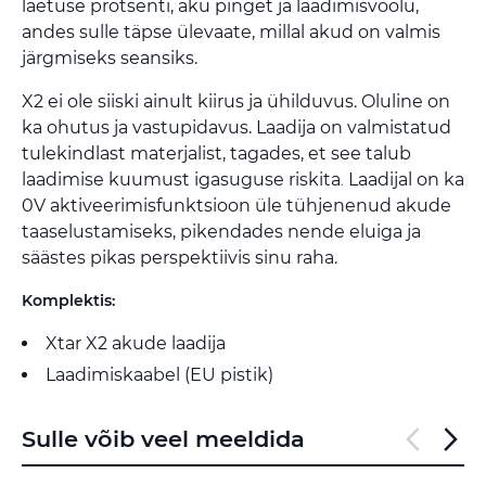
laetuse protsenti, aku pinget ja laadimisvoolu,
andes sulle täpse ülevaate, millal akud on valmis
järgmiseks seansiks.
X2 ei ole siiski ainult kiirus ja ühilduvus. Oluline on
ka ohutus ja vastupidavus. Laadija on valmistatud
tulekindlast materjalist, tagades, et see talub
laadimise kuumust igasuguse riskita
Laadijal on ka
.
0V aktiveerimisfunktsioon üle tühjenenud akude
taaselustamiseks, pikendades nende eluiga ja
säästes pikas perspektiivis sinu raha.
Komplektis:
Xtar X2 akude laadija
Laadimiskaabel (EU pistik)
Sulle võib veel meeldida