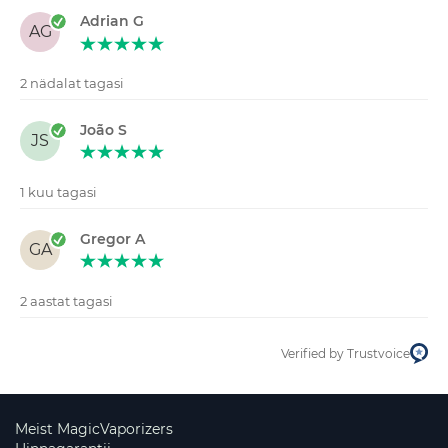
Adrian G
AG
2 nädalat tagasi
João S
JS
1 kuu tagasi
Gregor A
GA
2 aastat tagasi
Verified by Trustvoice
Meist MagicVaporizers