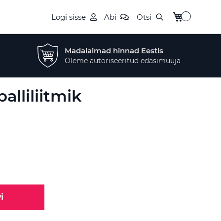
Minu ostukor
Logi sisse
Abi
Otsi
Madalaimad hinnad Eestis
Oleme autoriseeritud edasimüüja
alliliitmik
i