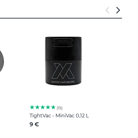
15
TightVac - MiniVac 0,12 L
Herb 
Roost
9 €
189 