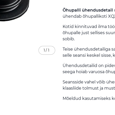
Õhupalli ühendusdetail
o
ühendab õhupallikoti XQ2 
Kotid kinnituvad ilma töö
õhupalle just sellises su
sobib.
Teise ühendusdetailiga sa
1
/
1
selle seansi keskel sisse,
Ühendusdetailid on pideva
seega hoiab varuosa õhup
Seansside vahel võib ühend
klaasliide tolmust ja mus
Mõeldud kasutamiseks k