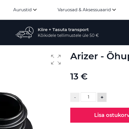
Aurustid
Varuosad & Aksessuaarid
Kiire + Tasuta transport
Kõikidele tellimustele üle 50 €
Arizer - Õhup
13 €
-
+
Lisa ostukorv