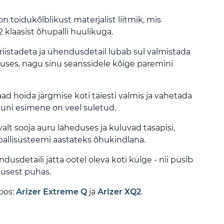
n toidukõlblikust materjalist liitmik, mis
klaasist õhupalli huulikuga.
riistadeta ja ühendusdetail lubab sul valmistada
uruses, nagu sinu seanssidele kõige paremini
ad hoida järgmise koti täiesti valmis ja vahetada
 kuni esimene on veel suletud.
lt sooja auru läheduses ja kuluvad tasapisi,
allisüsteemi aastateks õhukindlana.
usdetaili jätta ootel oleva koti külge - nii püsib
tusest puhas.
oos:
Arizer Extreme Q
ja
Arizer XQ2
.