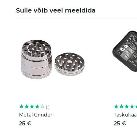
to
Sulle võib veel meeldida
the
beginning
of
the
images
gallery
1
Metal Grinder
Taskukaal
25 €
25 €